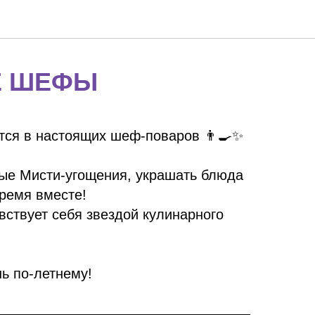
Е ШЕФЫ
тся в настоящих шеф-поваров 👨‍🍳✨
ные Мисти-угощения, украшать блюда
время вместе!
вствует себя звездой кулинарного
нь по-летнему!