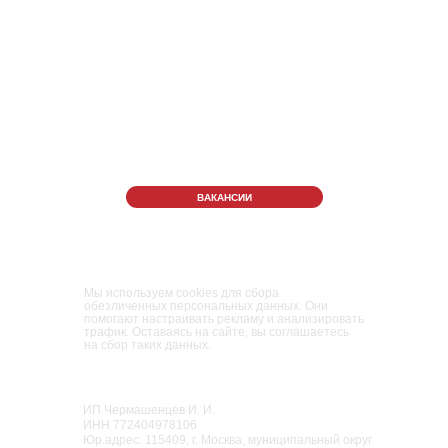
ОТДЕЛ ПРАЗДНИКОВ
‎+7 (906) 53-43-770
ВАКАНСИИ
Правила Парка
Политика конфиденциальности
Пользовательское соглашение
Мы используем cookies для сбора
обезличенных персональных данных. Они
помогают настраивать рекламу и анализировать
трафик. Оставаясь на сайте, вы соглашаетесь
на сбор таких данных.
Парк развлечений и приключений для
взрослых и детей
«Мисти Парк»
ИП Чермашенцев И. И.
ИНН 772404978106
Юр.адрес: 115409, г. Москва, муниципальный округ