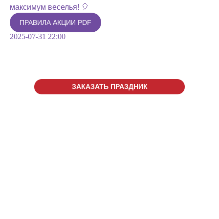
максимум веселья! 🎈
ПРАВИЛА АКЦИИ PDF
2025-07-31 22:00
ЗАКАЗАТЬ ПРАЗДНИК
г. Одинцово, с. Юдино 55Е,
ТРЦ "ОДИПАРК"
CALL ЦЕНТР
+7 (499) 647-99-64