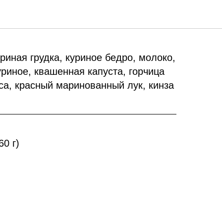
лбас
уриная грудка, куриное бедро, молоко,
уриное, квашенная капуста, горчица
са, красный маринованный лук, кинза
60 г)