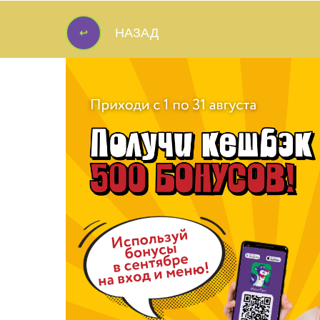
↩
НАЗАД
↩