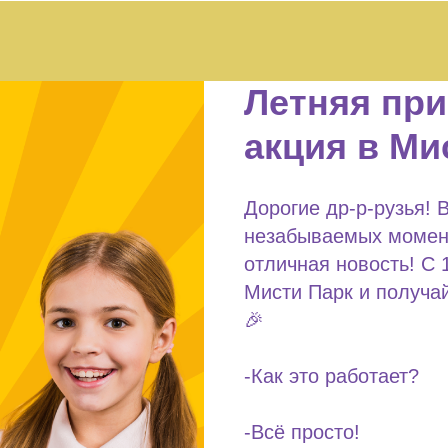
Летняя пр
акция в Ми
Дорогие др-р-рузья! 
незабываемых момент
отличная новость! С 
Мисти Парк и получа
🎉
-Как это работает?
-Всё просто!