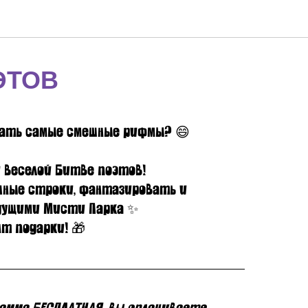
ЭТОВ
вать самые смешные рифмы? 😄
 веселой Битве поэтов!
чные строки, фантазировать и
дущими Мисти Парка ✨
нт подарки! 🎁