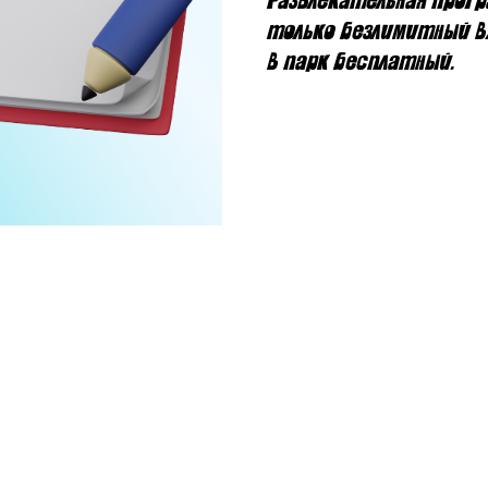
Развлекательная прогр
только безлимитный вх
в парк бесплатный.