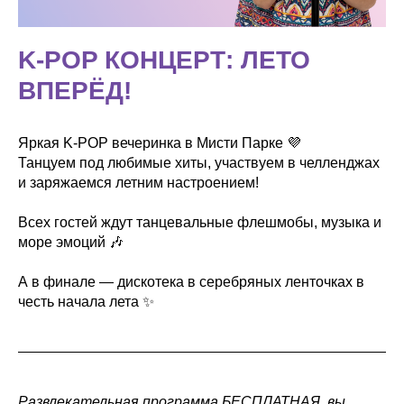
K-POP КОНЦЕРТ: ЛЕТО
ВПЕРЁД!
Яркая K-POP вечеринка в Мисти Парке 💜
Танцуем под любимые хиты, участвуем в челленджах
и заряжаемся летним настроением!
Всех гостей ждут танцевальные флешмобы, музыка и
море эмоций 🎶
А в финале — дискотека в серебряных ленточках в
честь начала лета ✨
Развлекательная программа БЕСПЛАТНАЯ, вы